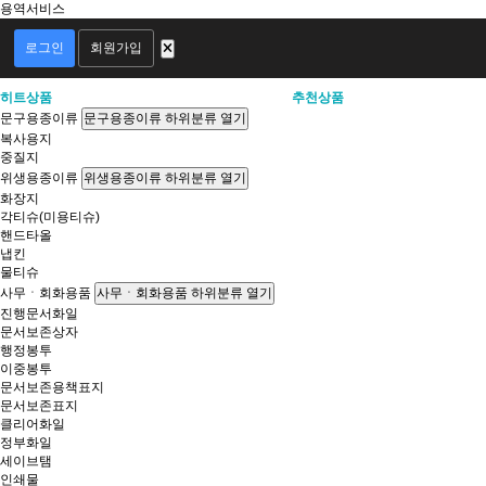
용역서비스
회
원
로그인
회원가입
로
그
히트상품
추천상품
인
문구용종이류
문구용종이류 하위분류 열기
복사용지
중질지
위생용종이류
위생용종이류 하위분류 열기
화장지
각티슈(미용티슈)
핸드타올
냅킨
물티슈
사무ㆍ회화용품
사무ㆍ회화용품 하위분류 열기
진행문서화일
문서보존상자
행정봉투
이중봉투
문서보존용책표지
문서보존표지
클리어화일
정부화일
세이브탬
인쇄물