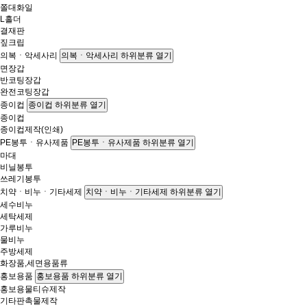
쫄대화일
L홀더
결재판
짚크립
의복ㆍ악세사리
의복ㆍ악세사리 하위분류 열기
면장갑
반코팅장갑
완전코팅장갑
종이컵
종이컵 하위분류 열기
종이컵
종이컵제작(인쇄)
PE봉투ㆍ유사제품
PE봉투ㆍ유사제품 하위분류 열기
마대
비닐봉투
쓰레기봉투
치약ㆍ비누ㆍ기타세제
치약ㆍ비누ㆍ기타세제 하위분류 열기
세수비누
세탁세제
가루비누
물비누
주방세제
화장품,세면용품류
홍보용품
홍보용품 하위분류 열기
홍보용물티슈제작
기타판촉물제작