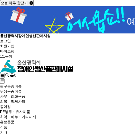
오늘 하루 창닫기
울산광역시장애인생산판매시설
로그인
회원가입
마이쇼핑
1:1문의
0
문구용종이류
위생용종이류
사무ㆍ회화용품
의복ㆍ악세사리
종이컵
PE봉투ㆍ유사제품
치약ㆍ비누ㆍ기타세제
홍보용품
식품
기타