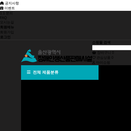
공지사항
이벤트
1:1 문의
FAQ
오시는길
회원메뉴
회원가입
로그인
쇼핑몰 검색
장바구니
0
관심상품
0
마이쇼핑
문구용종이류
전체 제품분류
복사용지
중질지
위생용종이류
화장지
각티슈(미용티슈)
핸드타올
냅킨
물티슈
사무ㆍ회화용품
진행문서화일
문서보존상자
행정봉투