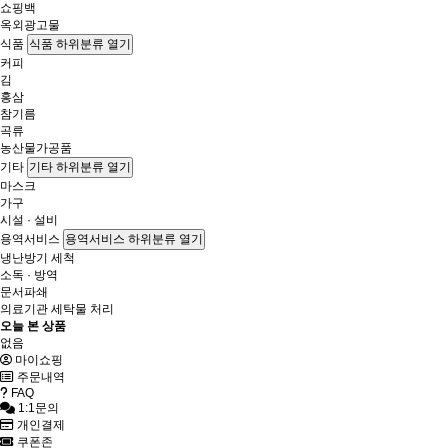
쇼핑백
옥외광고물
식품
식품 하위분류 열기
커피
김
홍삼
참기름
곡류
농산물가공품
기타
기타 하위분류 열기
마스크
가구
시설 · 설비
용역서비스
용역서비스 하위분류 열기
냉난방기 세척
소독 · 방역
문서파쇄
의료기관 세탁물 처리
오늘 본 상품
없음
마이쇼핑
주문내역
FAQ
1:1문의
개인결제
쿠폰존